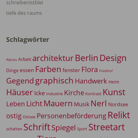
schreibenistblei
tiefe des raums
Schlagwörter
Berlin
Design
architektur
Arbeit
Abriss
Farben
Flora
essen
fenster
Dinge
Friedhof
graphisch
Gegend
Handwerk
Heim
Kunst
Häuser
Kirche
Icke
Industrie
Kontrast
Mauern
Nerl
Licht
Leben
Musik
Nordsee
Relikt
Personenbeförderung
ostig
Ostsee
Schrift
Streetart
Spiegel
Sport
schatten