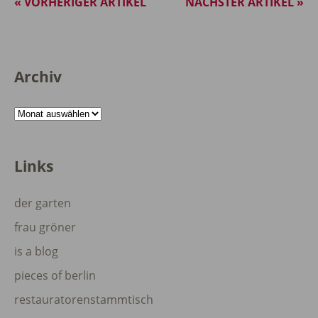
« VORHERIGER ARTIKEL
NÄCHSTER ARTIKEL »
Archiv
Archiv
Links
der garten
frau gröner
is a blog
pieces of berlin
restauratorenstammtisch