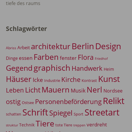
tiefe des raums
Schlagwörter
Berlin
Design
architektur
Arbeit
Abriss
Farben
Flora
essen
fenster
Dinge
Friedhof
graphisch
Gegend
Handwerk
Heim
Kunst
Häuser
Kirche
Icke
Industrie
Kontrast
Mauern
Nerl
Licht
Leben
Musik
Nordsee
Relikt
Personenbeförderung
ostig
Ostsee
Schrift
Streetart
Spiegel
Sport
schatten
Tiere
verdreht
Technik
tote Tiere
treppen
struktur