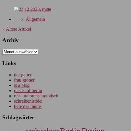
Allgemein
« Ältere Artikel
Archiv
Archiv
Links
der garten
frau gröner
is a blog
pieces of berlin
restauratorenstammtisch
schreibenistblei
tiefe des raums
Schlagwörter
Berlin
Design