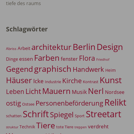
tiefe des raums
Schlagwörter
Berlin
Design
architektur
Arbeit
Abriss
Farben
Flora
essen
fenster
Dinge
Friedhof
graphisch
Gegend
Handwerk
Heim
Kunst
Häuser
Kirche
Icke
Industrie
Kontrast
Mauern
Nerl
Licht
Leben
Musik
Nordsee
Relikt
Personenbeförderung
ostig
Ostsee
Schrift
Streetart
Spiegel
Sport
schatten
Tiere
verdreht
Technik
tote Tiere
treppen
struktur