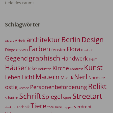
tiefe des raums
Schlagwörter
Berlin
Design
architektur
Arbeit
Abriss
Farben
Flora
essen
fenster
Dinge
Friedhof
graphisch
Gegend
Handwerk
Heim
Kunst
Häuser
Kirche
Icke
Industrie
Kontrast
Mauern
Nerl
Licht
Leben
Musik
Nordsee
Relikt
Personenbeförderung
ostig
Ostsee
Schrift
Streetart
Spiegel
Sport
schatten
Tiere
verdreht
Technik
tote Tiere
treppen
struktur