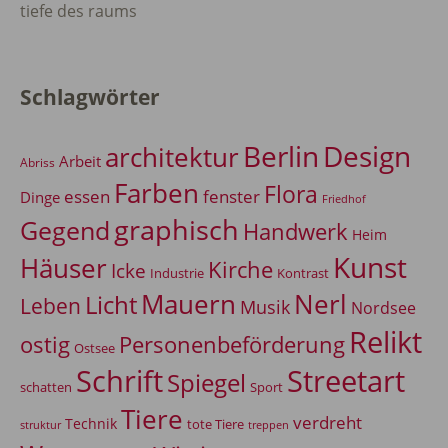
tiefe des raums
Schlagwörter
Berlin
Design
architektur
Arbeit
Abriss
Farben
Flora
essen
fenster
Dinge
Friedhof
graphisch
Gegend
Handwerk
Heim
Kunst
Häuser
Kirche
Icke
Industrie
Kontrast
Mauern
Nerl
Licht
Leben
Musik
Nordsee
Relikt
Personenbeförderung
ostig
Ostsee
Schrift
Streetart
Spiegel
Sport
schatten
Tiere
verdreht
Technik
tote Tiere
treppen
struktur