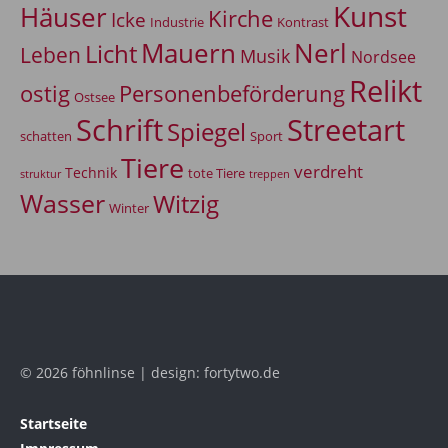
Kunst
Häuser
Kirche
Icke
Industrie
Kontrast
Mauern
Nerl
Licht
Leben
Musik
Nordsee
Relikt
Personenbeförderung
ostig
Ostsee
Schrift
Streetart
Spiegel
Sport
schatten
Tiere
verdreht
Technik
tote Tiere
treppen
struktur
Wasser
Witzig
Winter
© 2026 föhnlinse | design: fortytwo.de
Startseite