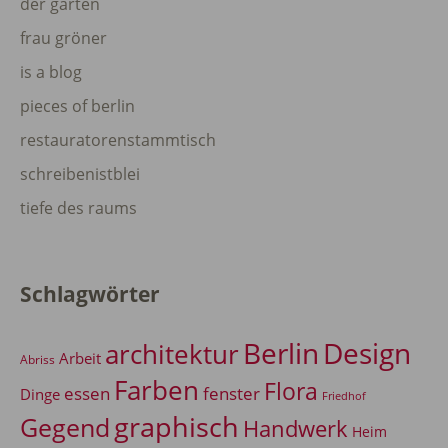
der garten
frau gröner
is a blog
pieces of berlin
restauratorenstammtisch
schreibenistblei
tiefe des raums
Schlagwörter
Berlin
Design
architektur
Arbeit
Abriss
Farben
Flora
essen
fenster
Dinge
Friedhof
graphisch
Gegend
Handwerk
Heim