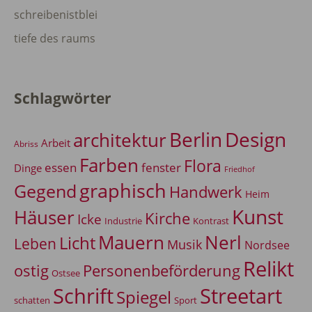
schreibenistblei
tiefe des raums
Schlagwörter
Berlin
Design
architektur
Arbeit
Abriss
Farben
Flora
essen
fenster
Dinge
Friedhof
graphisch
Gegend
Handwerk
Heim
Kunst
Häuser
Kirche
Icke
Industrie
Kontrast
Mauern
Nerl
Licht
Leben
Musik
Nordsee
Relikt
Personenbeförderung
ostig
Ostsee
Schrift
Streetart
Spiegel
Sport
schatten