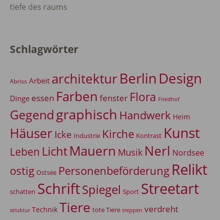
tiefe des raums
Schlagwörter
Berlin
Design
architektur
Arbeit
Abriss
Farben
Flora
essen
fenster
Dinge
Friedhof
graphisch
Gegend
Handwerk
Heim
Kunst
Häuser
Kirche
Icke
Industrie
Kontrast
Mauern
Nerl
Licht
Leben
Musik
Nordsee
Relikt
Personenbeförderung
ostig
Ostsee
Schrift
Streetart
Spiegel
Sport
schatten
Tiere
verdreht
Technik
tote Tiere
treppen
struktur