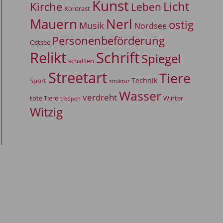
Kunst
Licht
Kirche
Leben
Kontrast
Mauern
Nerl
ostig
Musik
Nordsee
Personenbeförderung
Ostsee
Relikt
Schrift
Spiegel
schatten
Streetart
Tiere
Technik
Sport
struktur
Wasser
verdreht
tote Tiere
Winter
treppen
Witzig