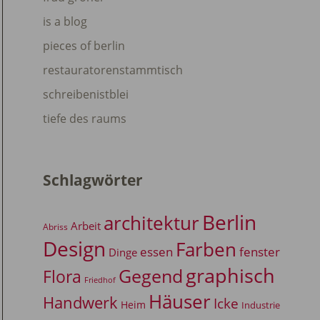
is a blog
pieces of berlin
restauratorenstammtisch
schreibenistblei
tiefe des raums
Schlagwörter
Berlin
architektur
Arbeit
Abriss
Design
Farben
essen
fenster
Dinge
graphisch
Gegend
Flora
Friedhof
Häuser
Handwerk
Icke
Heim
Industrie