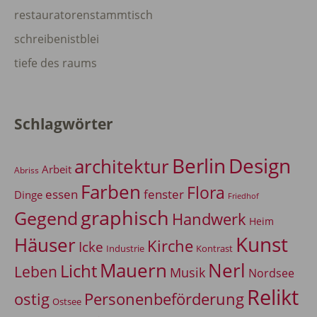
restauratorenstammtisch
schreibenistblei
tiefe des raums
Schlagwörter
Berlin
Design
architektur
Arbeit
Abriss
Farben
Flora
essen
fenster
Dinge
Friedhof
graphisch
Gegend
Handwerk
Heim
Kunst
Häuser
Kirche
Icke
Industrie
Kontrast
Mauern
Nerl
Licht
Leben
Musik
Nordsee
Relikt
Personenbeförderung
ostig
Ostsee