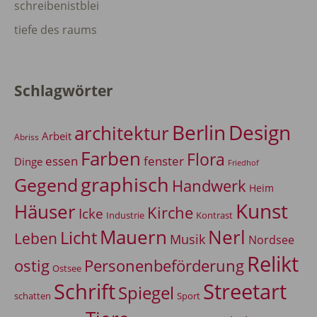
schreibenistblei
tiefe des raums
Schlagwörter
Berlin
Design
architektur
Arbeit
Abriss
Farben
Flora
essen
fenster
Dinge
Friedhof
graphisch
Gegend
Handwerk
Heim
Kunst
Häuser
Kirche
Icke
Industrie
Kontrast
Mauern
Nerl
Licht
Leben
Musik
Nordsee
Relikt
Personenbeförderung
ostig
Ostsee
Schrift
Streetart
Spiegel
Sport
schatten