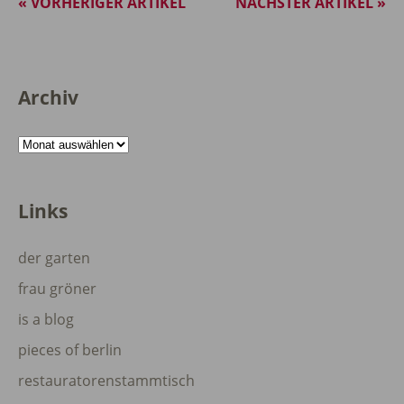
« VORHERIGER ARTIKEL
NÄCHSTER ARTIKEL »
Archiv
Archiv
Links
der garten
frau gröner
is a blog
pieces of berlin
restauratorenstammtisch