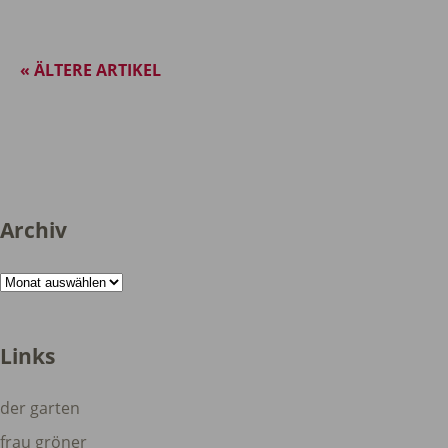
« ÄLTERE ARTIKEL
Archiv
Archiv
Links
der garten
frau gröner