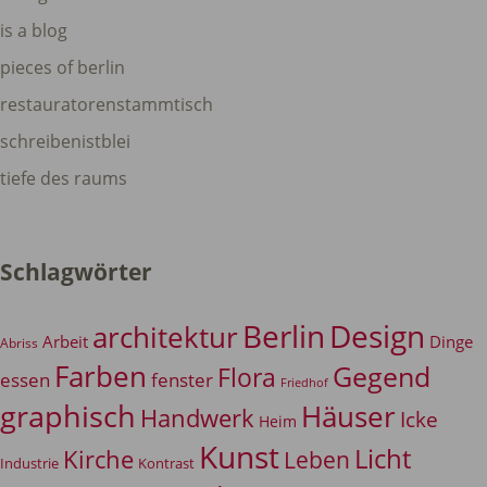
is a blog
pieces of berlin
restauratorenstammtisch
schreibenistblei
tiefe des raums
Schlagwörter
Berlin
Design
architektur
Arbeit
Dinge
Abriss
Farben
Gegend
Flora
essen
fenster
Friedhof
graphisch
Häuser
Handwerk
Icke
Heim
Kunst
Licht
Kirche
Leben
Industrie
Kontrast