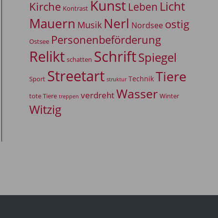
Kunst
Licht
Kirche
Leben
Kontrast
Mauern
Nerl
ostig
Musik
Nordsee
Personenbeförderung
Ostsee
Relikt
Schrift
Spiegel
schatten
Streetart
Tiere
Technik
Sport
struktur
Wasser
verdreht
tote Tiere
Winter
treppen
Witzig