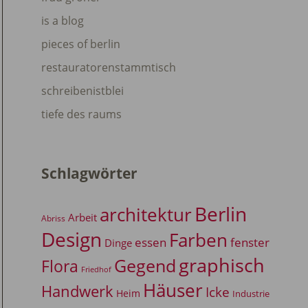
is a blog
pieces of berlin
restauratorenstammtisch
schreibenistblei
tiefe des raums
Schlagwörter
Berlin
architektur
Arbeit
Abriss
Design
Farben
essen
fenster
Dinge
graphisch
Gegend
Flora
Friedhof
Häuser
Handwerk
Icke
Heim
Industrie