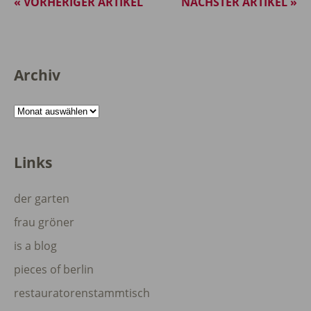
« VORHERIGER ARTIKEL
NÄCHSTER ARTIKEL »
Archiv
Archiv
Links
der garten
frau gröner
is a blog
pieces of berlin
restauratorenstammtisch