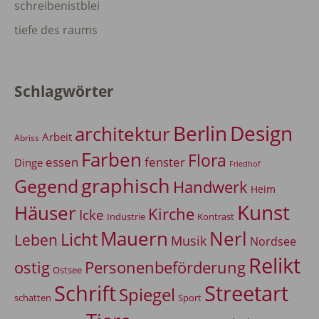
schreibenistblei
tiefe des raums
Schlagwörter
Berlin
Design
architektur
Arbeit
Abriss
Farben
Flora
essen
fenster
Dinge
Friedhof
graphisch
Gegend
Handwerk
Heim
Kunst
Häuser
Kirche
Icke
Industrie
Kontrast
Mauern
Nerl
Licht
Leben
Musik
Nordsee
Relikt
Personenbeförderung
ostig
Ostsee
Schrift
Streetart
Spiegel
Sport
schatten