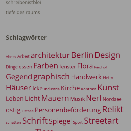
schreibenistblei
tiefe des raums
Schlagwörter
Berlin
Design
architektur
Arbeit
Abriss
Farben
Flora
essen
fenster
Dinge
Friedhof
graphisch
Gegend
Handwerk
Heim
Kunst
Häuser
Kirche
Icke
Industrie
Kontrast
Mauern
Nerl
Licht
Leben
Musik
Nordsee
Relikt
Personenbeförderung
ostig
Ostsee
Schrift
Streetart
Spiegel
Sport
schatten