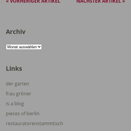
« VORHERIGER ARTIKEL
NÄCHSTER ARTIKEL »
Archiv
Archiv
Links
der garten
frau gröner
is a blog
pieces of berlin
restauratorenstammtisch