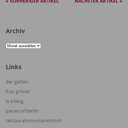
« VORHERIGER ARTIKEL
NÄCHSTER ARTIKEL »
Archiv
Archiv
Links
der garten
frau gröner
is a blog
pieces of berlin
restauratorenstammtisch