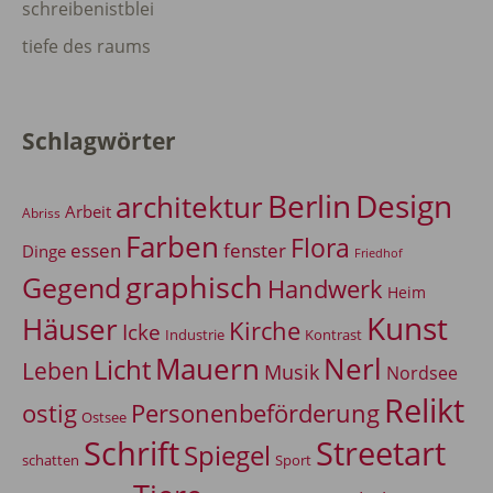
schreibenistblei
tiefe des raums
Schlagwörter
Berlin
Design
architektur
Arbeit
Abriss
Farben
Flora
essen
fenster
Dinge
Friedhof
graphisch
Gegend
Handwerk
Heim
Kunst
Häuser
Kirche
Icke
Industrie
Kontrast
Mauern
Nerl
Licht
Leben
Musik
Nordsee
Relikt
Personenbeförderung
ostig
Ostsee
Schrift
Streetart
Spiegel
Sport
schatten