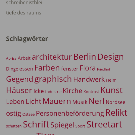
schreibenistblei
tiefe des raums
Schlagwörter
Berlin
Design
architektur
Arbeit
Abriss
Farben
Flora
essen
fenster
Dinge
Friedhof
graphisch
Gegend
Handwerk
Heim
Kunst
Häuser
Kirche
Icke
Industrie
Kontrast
Mauern
Nerl
Licht
Leben
Musik
Nordsee
Relikt
Personenbeförderung
ostig
Ostsee
Schrift
Streetart
Spiegel
Sport
schatten