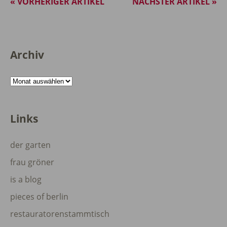
« VORHERIGER ARTIKEL
NÄCHSTER ARTIKEL »
Archiv
Archiv
Links
der garten
frau gröner
is a blog
pieces of berlin
restauratorenstammtisch