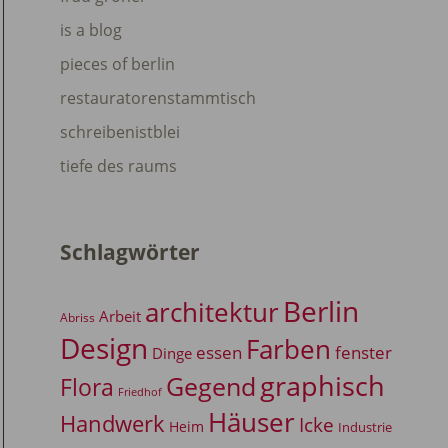
is a blog
pieces of berlin
restauratorenstammtisch
schreibenistblei
tiefe des raums
Schlagwörter
Berlin
architektur
Arbeit
Abriss
Design
Farben
essen
fenster
Dinge
graphisch
Gegend
Flora
Friedhof
Häuser
Handwerk
Icke
Heim
Industrie