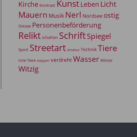
Kunst
Licht
Kirche
Leben
Kontrast
Mauern
Nerl
ostig
Musik
Nordsee
Personenbeförderung
Ostsee
Relikt
Schrift
Spiegel
schatten
Streetart
Tiere
Technik
Sport
struktur
Wasser
verdreht
tote Tiere
Winter
treppen
Witzig