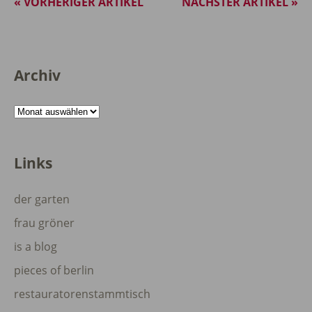
« VORHERIGER ARTIKEL
NÄCHSTER ARTIKEL »
Archiv
Archiv
Links
der garten
frau gröner
is a blog
pieces of berlin
restauratorenstammtisch