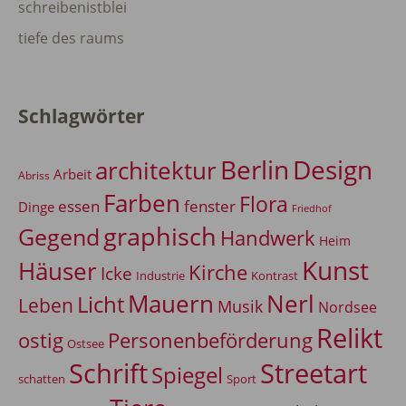
schreibenistblei
tiefe des raums
Schlagwörter
Berlin
Design
architektur
Arbeit
Abriss
Farben
Flora
essen
fenster
Dinge
Friedhof
graphisch
Gegend
Handwerk
Heim
Kunst
Häuser
Kirche
Icke
Industrie
Kontrast
Mauern
Nerl
Licht
Leben
Musik
Nordsee
Relikt
Personenbeförderung
ostig
Ostsee
Schrift
Streetart
Spiegel
Sport
schatten