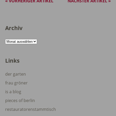
« VORHERIGER ARTIKEL
NÄCHSTER ARTIKEL »
Archiv
Archiv
Links
der garten
frau gröner
is a blog
pieces of berlin
restauratorenstammtisch