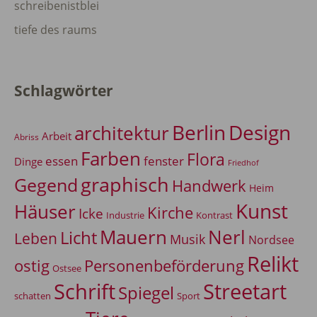
schreibenistblei
tiefe des raums
Schlagwörter
Berlin
Design
architektur
Arbeit
Abriss
Farben
Flora
essen
fenster
Dinge
Friedhof
graphisch
Gegend
Handwerk
Heim
Kunst
Häuser
Kirche
Icke
Industrie
Kontrast
Mauern
Nerl
Licht
Leben
Musik
Nordsee
Relikt
Personenbeförderung
ostig
Ostsee
Schrift
Streetart
Spiegel
Sport
schatten