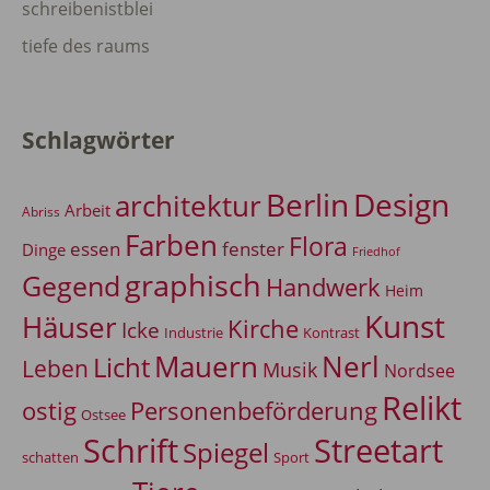
schreibenistblei
tiefe des raums
Schlagwörter
Berlin
Design
architektur
Arbeit
Abriss
Farben
Flora
essen
fenster
Dinge
Friedhof
graphisch
Gegend
Handwerk
Heim
Kunst
Häuser
Kirche
Icke
Industrie
Kontrast
Mauern
Nerl
Licht
Leben
Musik
Nordsee
Relikt
Personenbeförderung
ostig
Ostsee
Schrift
Streetart
Spiegel
Sport
schatten