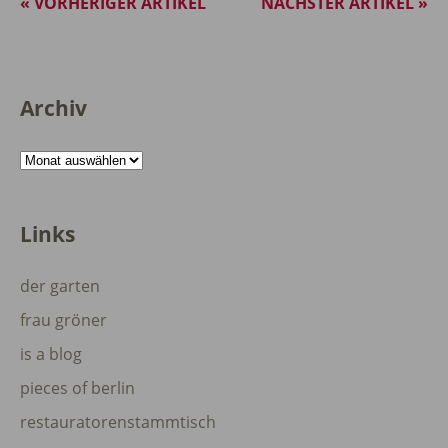
« VORHERIGER ARTIKEL
NÄCHSTER ARTIKEL »
Archiv
Archiv
Links
der garten
frau gröner
is a blog
pieces of berlin
restauratorenstammtisch