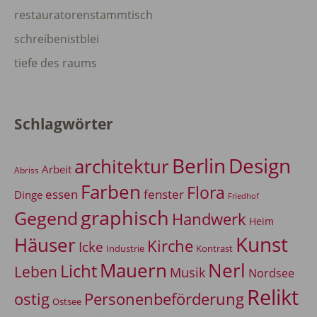
restauratorenstammtisch
schreibenistblei
tiefe des raums
Schlagwörter
Berlin
Design
architektur
Arbeit
Abriss
Farben
Flora
essen
fenster
Dinge
Friedhof
graphisch
Gegend
Handwerk
Heim
Kunst
Häuser
Kirche
Icke
Industrie
Kontrast
Mauern
Nerl
Licht
Leben
Musik
Nordsee
Relikt
Personenbeförderung
ostig
Ostsee