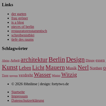
Links
der garten
frau gröner
is a blog
pieces of berlin
restauratorenstammtisch
schreibenistblei
tiefe des raums
Schlagwörter
Berlin
Design
architektur
essen
Arbeit
Dinge
Abriss
Kunst
Mauern
Nerl
Licht
Leben
o
Musik
Nordsee
Wasser
Witzig
verdreht
Tiere
Winter
treppen
© 2026 föhnlinse | design: fortytwo.de
Startseite
Impressum
Datenschutzerklärung