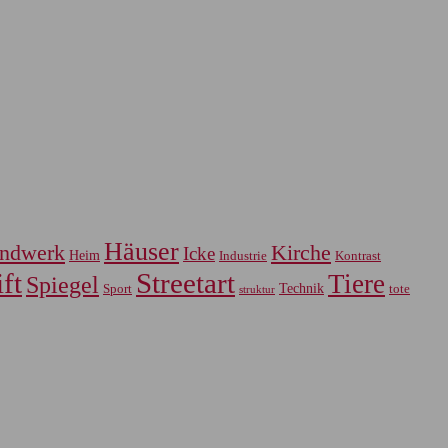
Häuser
ndwerk
Kirche
Icke
Heim
Industrie
Kontrast
ft
Streetart
Tiere
Spiegel
Sport
Technik
tote
struktur