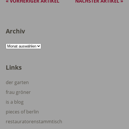
« VORHERIGER ARTIKEL
NÄCHSTER ARTIKEL »
Archiv
Archiv
Links
der garten
frau gröner
is a blog
pieces of berlin
restauratorenstammtisch