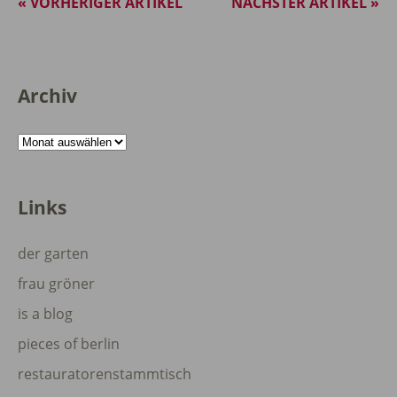
« VORHERIGER ARTIKEL
NÄCHSTER ARTIKEL »
Archiv
Archiv
Links
der garten
frau gröner
is a blog
pieces of berlin
restauratorenstammtisch