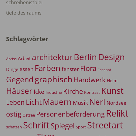
schreibenistblei
tiefe des raums
Schlagwörter
Berlin
Design
architektur
Arbeit
Abriss
Farben
Flora
essen
fenster
Dinge
Friedhof
graphisch
Gegend
Handwerk
Heim
Kunst
Häuser
Kirche
Icke
Industrie
Kontrast
Mauern
Nerl
Licht
Leben
Musik
Nordsee
Relikt
Personenbeförderung
ostig
Ostsee
Schrift
Streetart
Spiegel
Sport
schatten