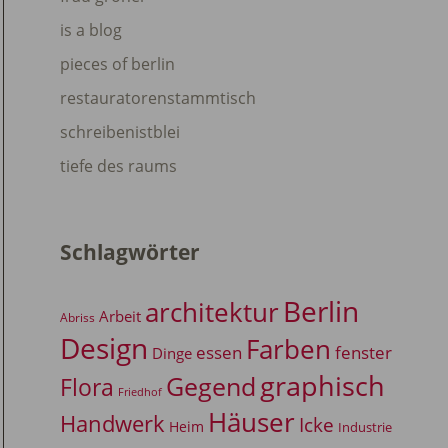
is a blog
pieces of berlin
restauratorenstammtisch
schreibenistblei
tiefe des raums
Schlagwörter
Berlin
architektur
Arbeit
Abriss
Design
Farben
essen
fenster
Dinge
graphisch
Gegend
Flora
Friedhof
Häuser
Handwerk
Icke
Heim
Industrie