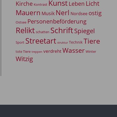
Kunst
Licht
Kirche
Leben
Kontrast
Mauern
Nerl
ostig
Musik
Nordsee
Personenbeförderung
Ostsee
Relikt
Schrift
Spiegel
schatten
Streetart
Tiere
Technik
Sport
struktur
Wasser
verdreht
tote Tiere
Winter
treppen
Witzig