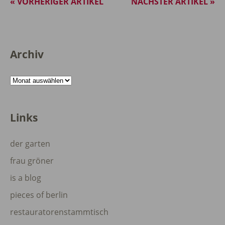
« VORHERIGER ARTIKEL
NÄCHSTER ARTIKEL »
Archiv
Archiv
Links
der garten
frau gröner
is a blog
pieces of berlin
restauratorenstammtisch