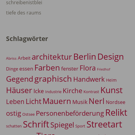
schreibenistblei
tiefe des raums
Schlagwörter
Berlin
Design
architektur
Arbeit
Abriss
Farben
Flora
essen
fenster
Dinge
Friedhof
graphisch
Gegend
Handwerk
Heim
Kunst
Häuser
Kirche
Icke
Industrie
Kontrast
Mauern
Nerl
Licht
Leben
Musik
Nordsee
Relikt
Personenbeförderung
ostig
Ostsee
Schrift
Streetart
Spiegel
Sport
schatten