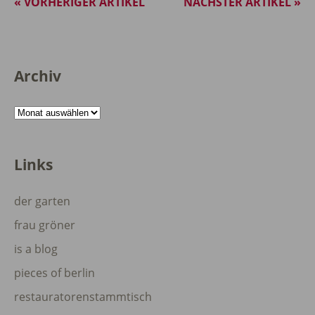
« VORHERIGER ARTIKEL
NÄCHSTER ARTIKEL »
Archiv
Archiv
Links
der garten
frau gröner
is a blog
pieces of berlin
restauratorenstammtisch