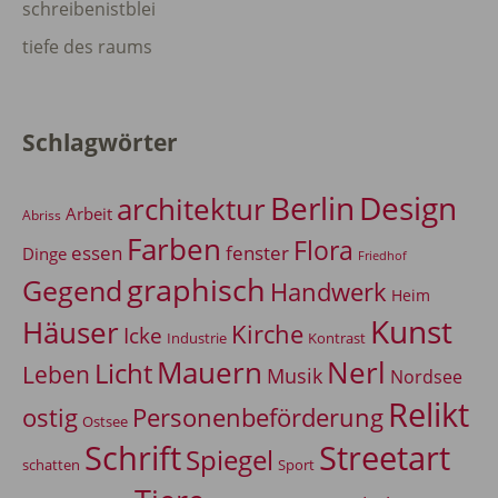
schreibenistblei
tiefe des raums
Schlagwörter
Berlin
Design
architektur
Arbeit
Abriss
Farben
Flora
essen
fenster
Dinge
Friedhof
graphisch
Gegend
Handwerk
Heim
Kunst
Häuser
Kirche
Icke
Industrie
Kontrast
Mauern
Nerl
Licht
Leben
Musik
Nordsee
Relikt
Personenbeförderung
ostig
Ostsee
Schrift
Streetart
Spiegel
Sport
schatten