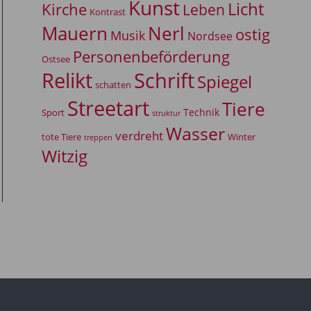
Kunst
Licht
Kirche
Leben
Kontrast
Mauern
Nerl
ostig
Musik
Nordsee
Personenbeförderung
Ostsee
Relikt
Schrift
Spiegel
schatten
Streetart
Tiere
Technik
Sport
struktur
Wasser
verdreht
tote Tiere
Winter
treppen
Witzig