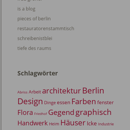
is a blog
pieces of berlin
restauratorenstammtisch
schreibenistblei
tiefe des raums
Schlagwörter
Berlin
architektur
Arbeit
Abriss
Design
Farben
essen
fenster
Dinge
graphisch
Gegend
Flora
Friedhof
Häuser
Handwerk
Icke
Heim
Industrie