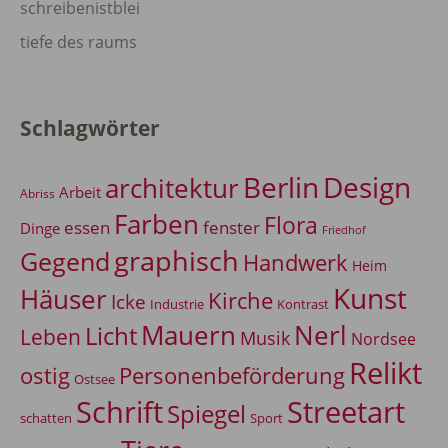
schreibenistblei
tiefe des raums
Schlagwörter
Berlin
Design
architektur
Arbeit
Abriss
Farben
Flora
essen
fenster
Dinge
Friedhof
graphisch
Gegend
Handwerk
Heim
Kunst
Häuser
Kirche
Icke
Industrie
Kontrast
Mauern
Nerl
Licht
Leben
Musik
Nordsee
Relikt
Personenbeförderung
ostig
Ostsee
Schrift
Streetart
Spiegel
Sport
schatten