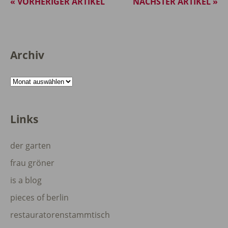
« VORHERIGER ARTIKEL
NÄCHSTER ARTIKEL »
Archiv
Archiv
Links
der garten
frau gröner
is a blog
pieces of berlin
restauratorenstammtisch