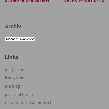
« VORHERIGER ARTIKEL
NÄCHSTER ARTIKEL »
Archiv
Archiv
Links
der garten
frau gröner
is a blog
pieces of berlin
restauratorenstammtisch