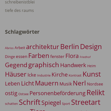
schreibenistblei
tiefe des raums
Schlagwörter
Berlin
Design
architektur
Arbeit
Abriss
Farben
Flora
essen
fenster
Dinge
Friedhof
graphisch
Gegend
Handwerk
Heim
Kunst
Häuser
Kirche
Icke
Industrie
Kontrast
Mauern
Nerl
Licht
Leben
Musik
Nordsee
Relikt
Personenbeförderung
ostig
Ostsee
Schrift
Streetart
Spiegel
Sport
schatten