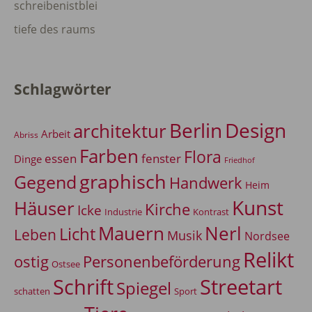
schreibenistblei
tiefe des raums
Schlagwörter
Berlin
Design
architektur
Arbeit
Abriss
Farben
Flora
essen
fenster
Dinge
Friedhof
graphisch
Gegend
Handwerk
Heim
Kunst
Häuser
Kirche
Icke
Industrie
Kontrast
Mauern
Nerl
Licht
Leben
Musik
Nordsee
Relikt
Personenbeförderung
ostig
Ostsee
Schrift
Streetart
Spiegel
Sport
schatten