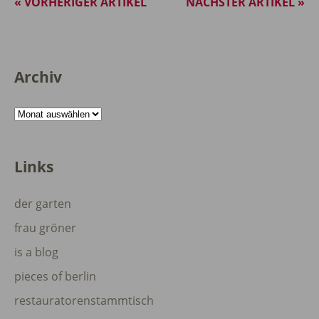
« VORHERIGER ARTIKEL
NÄCHSTER ARTIKEL »
Archiv
Archiv
Links
der garten
frau gröner
is a blog
pieces of berlin
restauratorenstammtisch