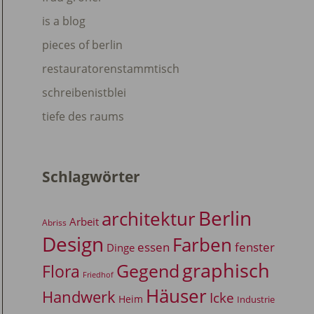
is a blog
pieces of berlin
restauratorenstammtisch
schreibenistblei
tiefe des raums
Schlagwörter
Berlin
architektur
Arbeit
Abriss
Design
Farben
essen
fenster
Dinge
graphisch
Gegend
Flora
Friedhof
Häuser
Handwerk
Icke
Heim
Industrie