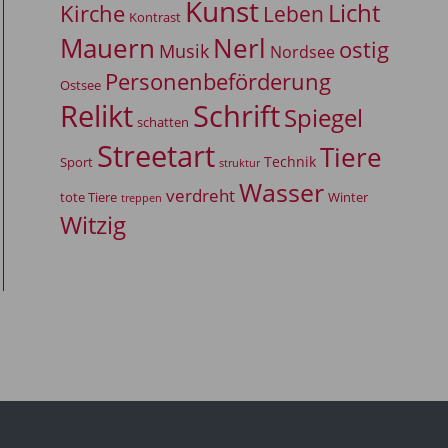
Kunst
Licht
Kirche
Leben
Kontrast
Mauern
Nerl
ostig
Musik
Nordsee
Personenbeförderung
Ostsee
Relikt
Schrift
Spiegel
schatten
Streetart
Tiere
Technik
Sport
struktur
Wasser
verdreht
tote Tiere
Winter
treppen
Witzig