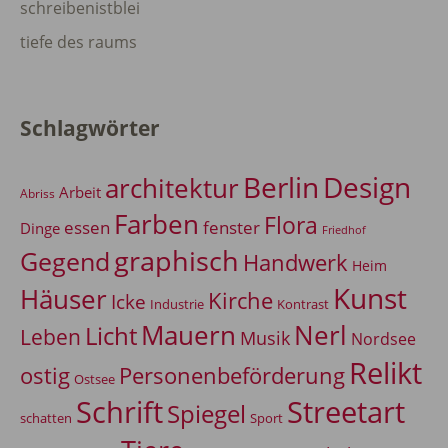
schreibenistblei
tiefe des raums
Schlagwörter
Berlin
Design
architektur
Arbeit
Abriss
Farben
Flora
essen
fenster
Dinge
Friedhof
graphisch
Gegend
Handwerk
Heim
Kunst
Häuser
Kirche
Icke
Industrie
Kontrast
Mauern
Nerl
Licht
Leben
Musik
Nordsee
Relikt
Personenbeförderung
ostig
Ostsee
Schrift
Streetart
Spiegel
Sport
schatten