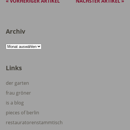
« VORHERIGER ARTIKEL
NÄCHSTER ARTIKEL »
Archiv
Archiv
Links
der garten
frau gröner
is a blog
pieces of berlin
restauratorenstammtisch