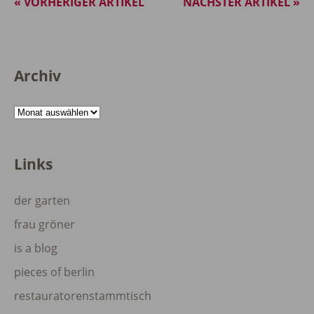
« VORHERIGER ARTIKEL
NÄCHSTER ARTIKEL »
Archiv
Archiv
Links
der garten
frau gröner
is a blog
pieces of berlin
restauratorenstammtisch