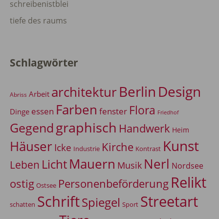
schreibenistblei
tiefe des raums
Schlagwörter
Berlin
Design
architektur
Arbeit
Abriss
Farben
Flora
essen
fenster
Dinge
Friedhof
graphisch
Gegend
Handwerk
Heim
Kunst
Häuser
Kirche
Icke
Industrie
Kontrast
Mauern
Nerl
Licht
Leben
Musik
Nordsee
Relikt
Personenbeförderung
ostig
Ostsee
Schrift
Streetart
Spiegel
Sport
schatten