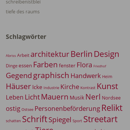
schreibenistblei
tiefe des raums
Schlagwörter
Berlin
Design
architektur
Arbeit
Abriss
Farben
Flora
essen
fenster
Dinge
Friedhof
graphisch
Gegend
Handwerk
Heim
Kunst
Häuser
Kirche
Icke
Industrie
Kontrast
Mauern
Nerl
Licht
Leben
Musik
Nordsee
Relikt
Personenbeförderung
ostig
Ostsee
Schrift
Streetart
Spiegel
Sport
schatten