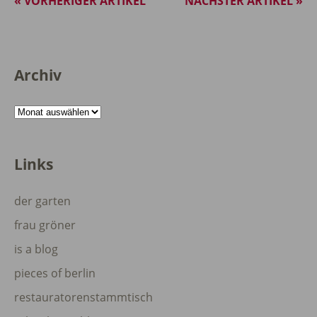
« VORHERIGER ARTIKEL
NÄCHSTER ARTIKEL »
Archiv
Archiv
Links
der garten
frau gröner
is a blog
pieces of berlin
restauratorenstammtisch