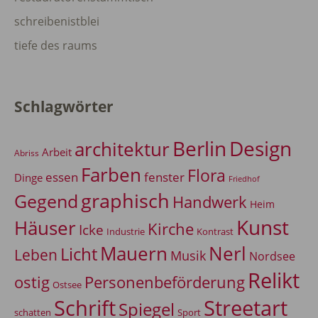
schreibenistblei
tiefe des raums
Schlagwörter
Berlin
Design
architektur
Arbeit
Abriss
Farben
Flora
essen
fenster
Dinge
Friedhof
graphisch
Gegend
Handwerk
Heim
Kunst
Häuser
Kirche
Icke
Industrie
Kontrast
Mauern
Nerl
Licht
Leben
Musik
Nordsee
Relikt
Personenbeförderung
ostig
Ostsee
Schrift
Streetart
Spiegel
Sport
schatten