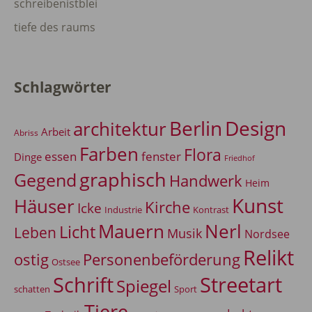
schreibenistblei
tiefe des raums
Schlagwörter
Berlin
Design
architektur
Arbeit
Abriss
Farben
Flora
essen
fenster
Dinge
Friedhof
graphisch
Gegend
Handwerk
Heim
Kunst
Häuser
Kirche
Icke
Industrie
Kontrast
Mauern
Nerl
Licht
Leben
Musik
Nordsee
Relikt
Personenbeförderung
ostig
Ostsee
Schrift
Streetart
Spiegel
Sport
schatten
Tiere