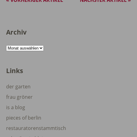
« VORHERIGER ARTIKEL
NÄCHSTER ARTIKEL »
Archiv
Archiv
Links
der garten
frau gröner
is a blog
pieces of berlin
restauratorenstammtisch