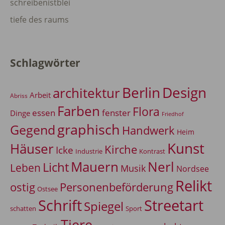
schreibenistblei
tiefe des raums
Schlagwörter
Berlin
Design
architektur
Arbeit
Abriss
Farben
Flora
essen
fenster
Dinge
Friedhof
graphisch
Gegend
Handwerk
Heim
Kunst
Häuser
Kirche
Icke
Industrie
Kontrast
Mauern
Nerl
Licht
Leben
Musik
Nordsee
Relikt
Personenbeförderung
ostig
Ostsee
Schrift
Streetart
Spiegel
Sport
schatten
Tiere