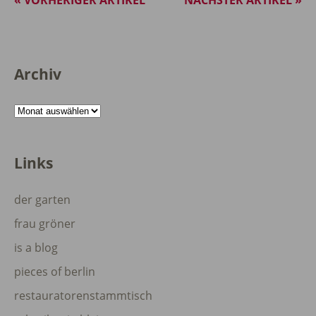
« VORHERIGER ARTIKEL
NÄCHSTER ARTIKEL »
Archiv
Archiv
Links
der garten
frau gröner
is a blog
pieces of berlin
restauratorenstammtisch