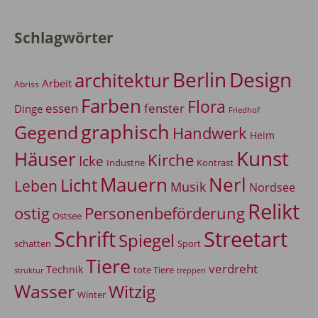
Schlagwörter
Berlin
Design
architektur
Arbeit
Abriss
Farben
Flora
essen
fenster
Dinge
Friedhof
graphisch
Gegend
Handwerk
Heim
Kunst
Häuser
Kirche
Icke
Industrie
Kontrast
Mauern
Nerl
Licht
Leben
Musik
Nordsee
Relikt
Personenbeförderung
ostig
Ostsee
Schrift
Streetart
Spiegel
Sport
schatten
Tiere
verdreht
Technik
tote Tiere
treppen
struktur
Wasser
Witzig
Winter