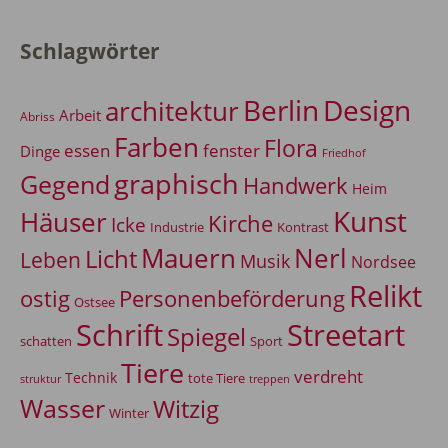
Schlagwörter
Berlin
Design
architektur
Arbeit
Abriss
Farben
Flora
essen
fenster
Dinge
Friedhof
graphisch
Gegend
Handwerk
Heim
Kunst
Häuser
Kirche
Icke
Industrie
Kontrast
Mauern
Nerl
Licht
Leben
Musik
Nordsee
Relikt
Personenbeförderung
ostig
Ostsee
Schrift
Streetart
Spiegel
Sport
schatten
Tiere
verdreht
Technik
tote Tiere
treppen
struktur
Wasser
Witzig
Winter