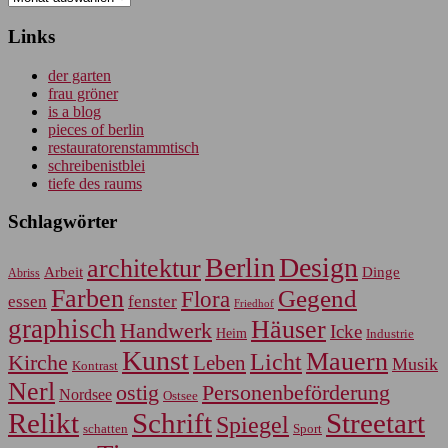
Links
der garten
frau gröner
is a blog
pieces of berlin
restauratorenstammtisch
schreibenistblei
tiefe des raums
Schlagwörter
Berlin
Design
architektur
Arbeit
Dinge
Abriss
Farben
Gegend
Flora
essen
fenster
Friedhof
graphisch
Häuser
Handwerk
Icke
Heim
Industrie
Kunst
Mauern
Licht
Kirche
Leben
Musik
Kontrast
Nerl
Personenbeförderung
ostig
Nordsee
Ostsee
Relikt
Schrift
Streetart
Spiegel
Sport
schatten