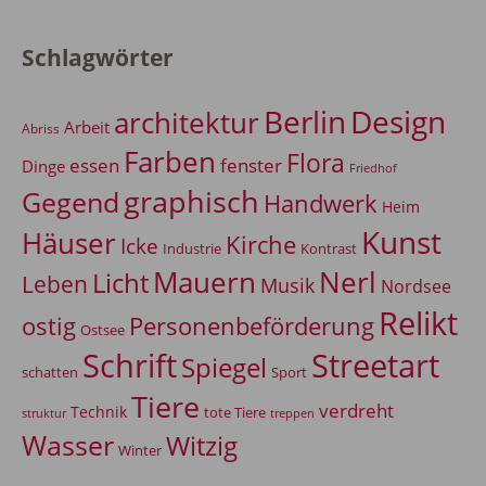
Schlagwörter
Berlin
Design
architektur
Arbeit
Abriss
Farben
Flora
essen
fenster
Dinge
Friedhof
graphisch
Gegend
Handwerk
Heim
Kunst
Häuser
Kirche
Icke
Industrie
Kontrast
Mauern
Nerl
Licht
Leben
Musik
Nordsee
Relikt
Personenbeförderung
ostig
Ostsee
Schrift
Streetart
Spiegel
Sport
schatten
Tiere
verdreht
Technik
tote Tiere
treppen
struktur
Wasser
Witzig
Winter