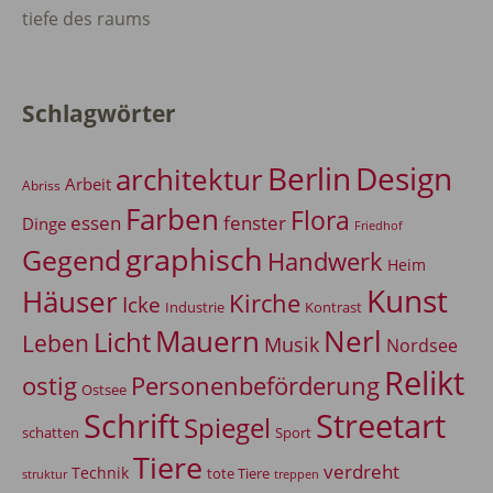
tiefe des raums
Schlagwörter
Berlin
Design
architektur
Arbeit
Abriss
Farben
Flora
essen
fenster
Dinge
Friedhof
graphisch
Gegend
Handwerk
Heim
Kunst
Häuser
Kirche
Icke
Industrie
Kontrast
Mauern
Nerl
Licht
Leben
Musik
Nordsee
Relikt
Personenbeförderung
ostig
Ostsee
Schrift
Streetart
Spiegel
Sport
schatten
Tiere
verdreht
Technik
tote Tiere
treppen
struktur