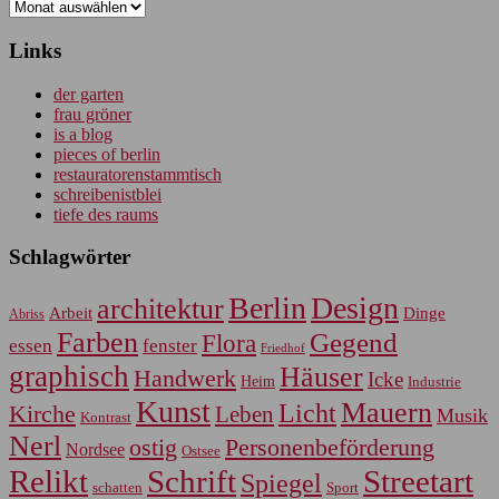
Archiv
Links
der garten
frau gröner
is a blog
pieces of berlin
restauratorenstammtisch
schreibenistblei
tiefe des raums
Schlagwörter
Berlin
Design
architektur
Arbeit
Dinge
Abriss
Farben
Gegend
Flora
essen
fenster
Friedhof
graphisch
Häuser
Handwerk
Icke
Heim
Industrie
Kunst
Mauern
Licht
Kirche
Leben
Musik
Kontrast
Nerl
Personenbeförderung
ostig
Nordsee
Ostsee
Relikt
Schrift
Streetart
Spiegel
Sport
schatten