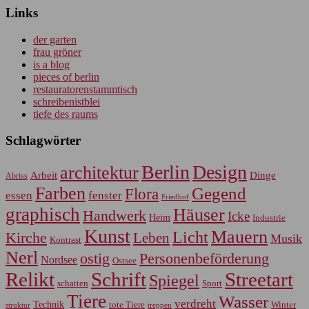
Links
der garten
frau gröner
is a blog
pieces of berlin
restauratorenstammtisch
schreibenistblei
tiefe des raums
Schlagwörter
Berlin
Design
architektur
Arbeit
Dinge
Abriss
Farben
Gegend
Flora
essen
fenster
Friedhof
graphisch
Häuser
Handwerk
Icke
Heim
Industrie
Kunst
Mauern
Licht
Kirche
Leben
Musik
Kontrast
Nerl
Personenbeförderung
ostig
Nordsee
Ostsee
Relikt
Schrift
Streetart
Spiegel
Sport
schatten
Tiere
Wasser
verdreht
Technik
tote Tiere
Winter
treppen
struktur