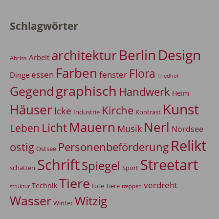
Schlagwörter
Berlin
Design
architektur
Arbeit
Abriss
Farben
Flora
essen
fenster
Dinge
Friedhof
graphisch
Gegend
Handwerk
Heim
Kunst
Häuser
Kirche
Icke
Industrie
Kontrast
Mauern
Nerl
Licht
Leben
Musik
Nordsee
Relikt
Personenbeförderung
ostig
Ostsee
Schrift
Streetart
Spiegel
Sport
schatten
Tiere
verdreht
Technik
tote Tiere
treppen
struktur
Wasser
Witzig
Winter