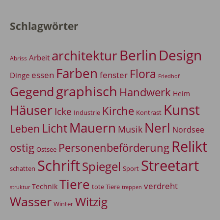
Schlagwörter
Berlin
Design
architektur
Arbeit
Abriss
Farben
Flora
essen
fenster
Dinge
Friedhof
graphisch
Gegend
Handwerk
Heim
Kunst
Häuser
Kirche
Icke
Industrie
Kontrast
Mauern
Nerl
Licht
Leben
Musik
Nordsee
Relikt
Personenbeförderung
ostig
Ostsee
Schrift
Streetart
Spiegel
Sport
schatten
Tiere
verdreht
Technik
tote Tiere
treppen
struktur
Wasser
Witzig
Winter