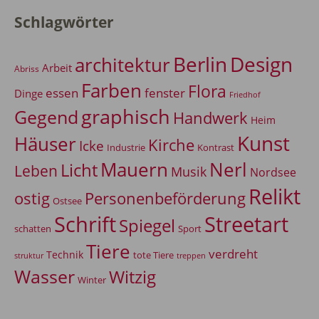
Schlagwörter
Berlin
Design
architektur
Arbeit
Abriss
Farben
Flora
essen
fenster
Dinge
Friedhof
graphisch
Gegend
Handwerk
Heim
Kunst
Häuser
Kirche
Icke
Industrie
Kontrast
Mauern
Nerl
Licht
Leben
Musik
Nordsee
Relikt
Personenbeförderung
ostig
Ostsee
Schrift
Streetart
Spiegel
Sport
schatten
Tiere
verdreht
Technik
tote Tiere
treppen
struktur
Wasser
Witzig
Winter